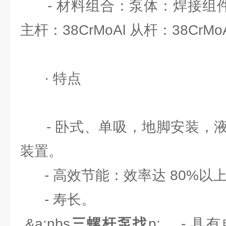
- 材料组合：泵体：焊接组件 衬
主杆：38CrMoAl 从杆：38CrMoA
· 特点
- 卧式、单吸，地脚安装，液
装置。
- 高效节能：效率达 80%以
- 寿长。
&a;nbs
三螺杆泵找
p; - 