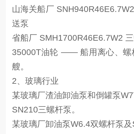
山海关船厂 SNH940R46E6.
送泵
省船厂 SMH1700R46E6.7W
35000T油轮 —— 船用离心、
艘。
2、玻璃行业
某玻璃厂渣油卸油泵和倒罐泵W7T
SN210三螺杆泵。
某玻璃厂卸油泵W6.4双螺杆泵及S