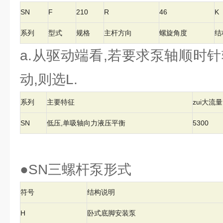
SN
F
210
R
46
K
系列
型式
规格
主杆方向
螺旋角度
结
a.从驱动端看,若要求泵轴顺时针
动,则选L.
系列
主要特征
zui大流量L
SN
低压,单吸轴向力液压平衡
5300
●SN三螺杆泵形式
符号
结构说明
H
卧式底脚安装泵