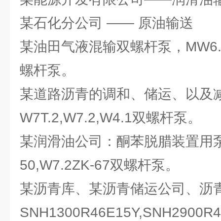
某石化分公司 —— 原油输送
某油田气液混输双螺杆泵，MW6.5,
螺杆泵。
某道路沥青的调和、储运、以及
W7T.2,W7.2,W4.1双螺杆泵。
某润滑油公司：酮苯脱腊装置用泵，
50,W7.2ZK-67双螺杆泵。
某沥青库、某沥青储运公司、沥
SNH1300R46E15Y,SNH290