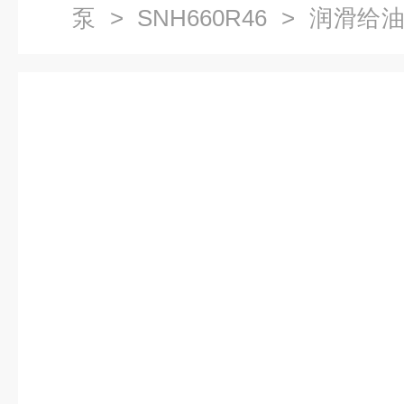
泵
>
SNH660R46
> 润滑给油泵
泵