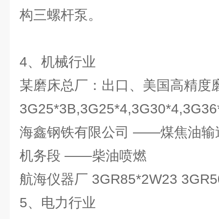
构三螺杆泵。
4、机械行业
某磨床总厂：出口、美国高精度
3G25*3B,3G25*4,3G30*4,3
海鑫钢铁有限公司 ——煤焦油输
机务段 ——柴油喷燃
航海仪器厂 3GR85*2W23 3GR
5、电力行业