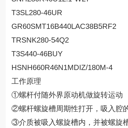
T3SL280-46UR
GR60SMT16B440LAC38B5RF2
TRSNK280-54Q2
T3S440-46BUY
HSNH660R46N1MDIZ/180M-4
工作原理
①
螺杆付随外界原动机做旋转运动
②
螺杆螺旋槽周期性打开，吸入腔
③
介质被吸入螺旋槽内，并被螺旋