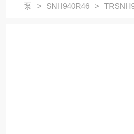
泵
>
SNH940R46
> TRSNH
润滑油泵