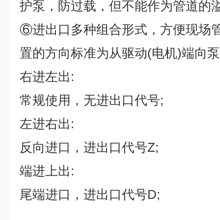
护泵，防过载，但不能作为管道的
⑥
进出口多种组合形式，方便现场
置的方向标准为从驱动
(
电机
)
端向泵
右进左出
:
常规使用，无进出口代号
;
左进右出
:
反向进口，进出口代号
Z;
端进上出
:
尾端进口，进出口代号
D;