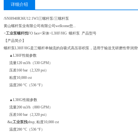
详细介绍
/SNH940R36U12.1W3三螺杆泵/三螺杆泵
黄山螺杆泵业有限公司有限公司wellcome您...
<
工业泵螺杆找
FO face=宋体>L3HF/HG 螺杆泵 产品型号
【产品简介】
螺杆泵L3HF/HG是三螺杆单轴流的自吸式高压容积泵，适用于输送无研磨性带润
▲L3HF性能参数
流量120 m3/h（530 GPM）
压差160 bar（2,320 psi）
粘度10,000 cst
温度280 °C（536 °F）
▲L3HG性能参数
流量200 m3/h（880 GPM）
压差160 bar（2,320 psi）
&a;
工业泵找
nbsp; 粘度10,000 cst
温度280 °C（536 °F）