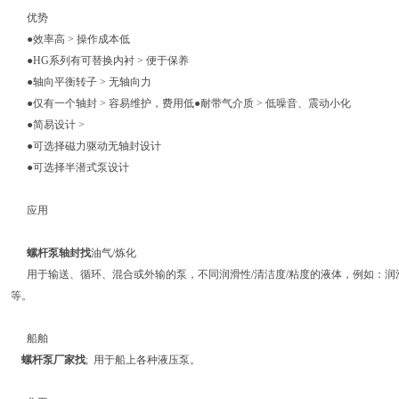
优势
●效率高 > 操作成本低
●HG系列有可替换内衬 > 便于保养
●轴向平衡转子 > 无轴向力
●仅有一个轴封 > 容易维护，费用低●耐带气介质 > 低噪音、震动小化
●简易设计 >
●可选择磁力驱动无轴封设计
●可选择半潜式泵设计
应用
螺杆泵轴封找
油气/炼化
用于输送、循环、混合或外输的泵，不同润滑性/清洁度/粘度的液体，例如：润
等。
船舶
螺杆泵厂家找
; 用于船上各种液压泵。