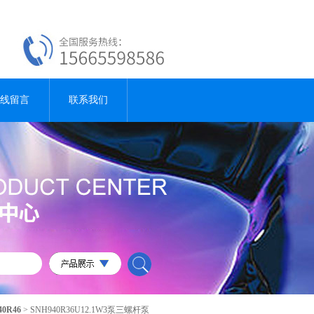
线留言
联系我们
40R46
> SNH940R36U12.1W3泵三螺杆泵