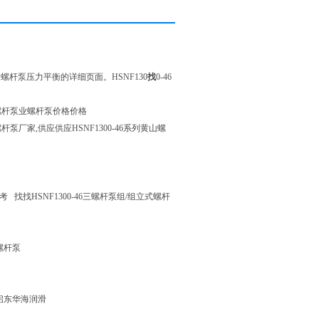
46/三螺杆泵压力平衡的详细页面。HSNF130
找
0-46
黄山螺杆泵业螺杆泵价格价格
杆泵厂家,供应供应HSNF1300-46系列黄山螺
 找找HSNF1300-46三螺杆泵组/组立式螺杆
接螺杆泵
应启东华海润滑