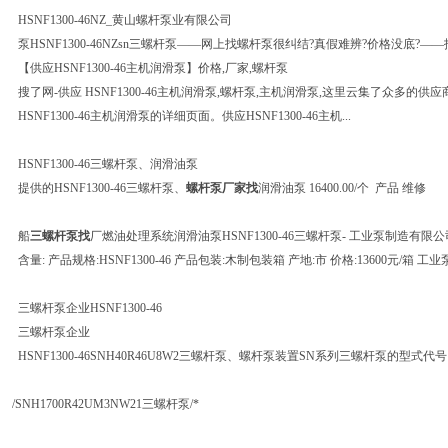
HSNF1300-46NZ_黄山螺杆泵业有限公司
泵HSNF1300-46NZsn三螺杆泵——网上找螺杆泵很纠结?真假难辨?价格没底?—
【供应HSNF1300-46主机润滑泵】价格,厂家,螺杆泵
搜了网-供应 HSNF1300-46主机润滑泵,螺杆泵,主机润滑泵,这里云集了众多的供
HSNF1300-46主机润滑泵的详细页面。供应HSNF1300-46主机...
HSNF1300-46三螺杆泵、润滑油泵
提供的HSNF1300-46三螺杆泵、
螺杆泵厂家找
润滑油泵 16400.00/个 产品 维修
船
三螺杆泵找
厂燃油处理系统润滑油泵HSNF1300-46三螺杆泵- 工业泵制造有限公
含量: 产品规格:HSNF1300-46 产品包装:木制包装箱 产地:市 价格:13600元/箱
三螺杆泵企业HSNF1300-46
三螺杆泵企业
HSNF1300-46SNH40R46U8W2三螺杆泵、螺杆泵装置SN系列三螺杆泵的型式代号:泵
/SNH1700R42UM3NW21三螺杆泵/*