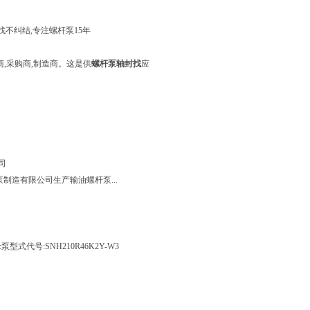
—找不纠结,专注螺杆泵15年
应商,采购商,制造商。这是供
螺杆泵轴封找
应
司
 工业泵制造有限公司生产输油螺杆泵...
型式代号:SNH210R46K2Y-W3