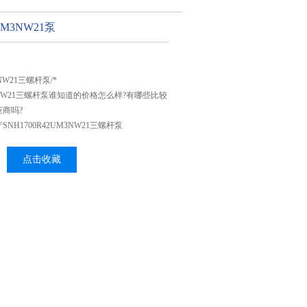
UM3NW21泵
3NW21三螺杆泵/*
UM3NW21三螺杆泵谁知道的价格怎么样?有哪些比较
商吗?
H1700R42UM3NW21三螺杆泵
点击收藏