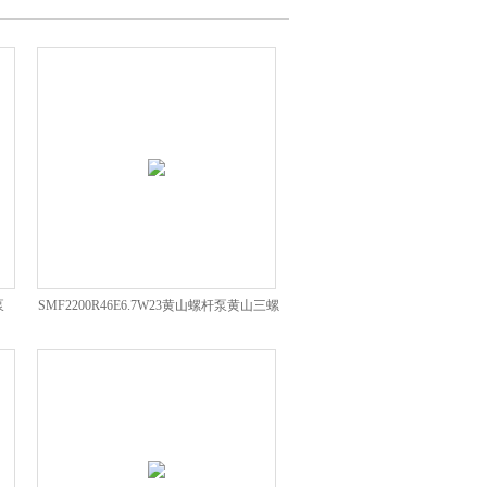
泵
SMF2200R46E6.7W23黄山螺杆泵黄山三螺
杆泵