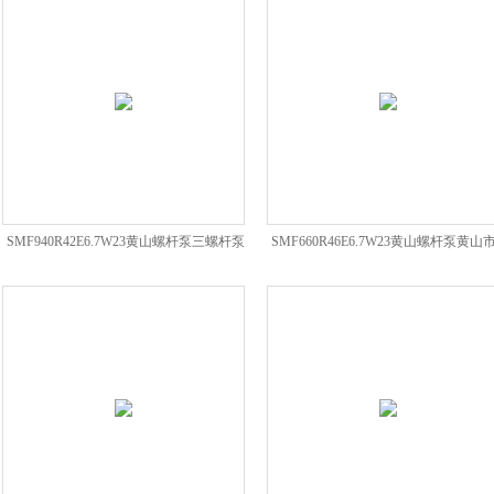
SMF940R42E6.7W23黄山螺杆泵三螺杆泵
SMF660R46E6.7W23黄山螺杆泵黄山
工业泵