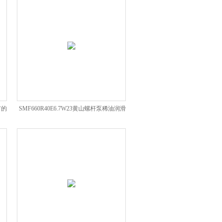
市的
SMF660R40E6.7W23黄山螺杆泵稀油润滑
泵