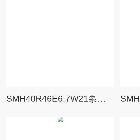
SMH40R46E6.7W21泵燃油输送泵