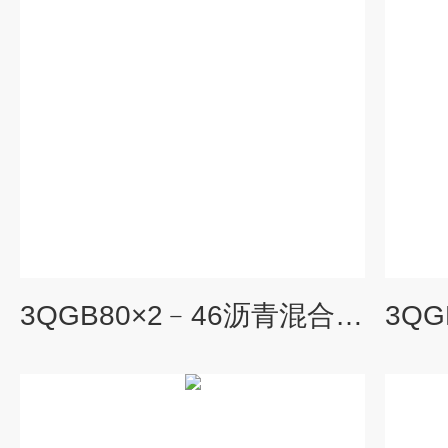
3QGB80×2﹣46沥青混合料输送泵