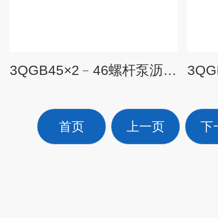
3QGB45×2﹣46螺杆泵沥青卸料罐输送泵 螺杆泵生产
首页
上一页
下