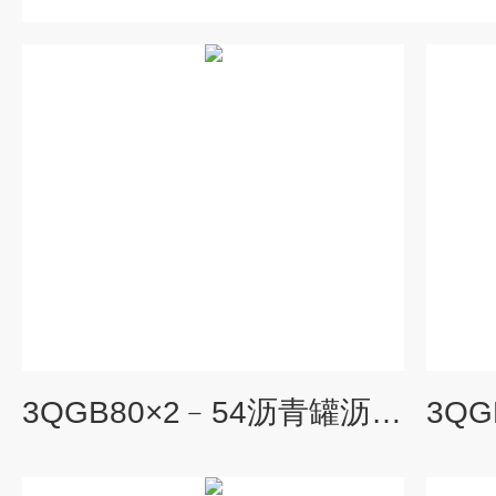
3QGB80×2﹣54沥青罐沥青泵