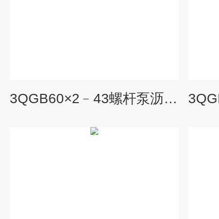
3QGB60×2﹣43螺杆泵沥青称重计量输送泵 螺杆泵生产