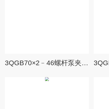
3QGB70×2﹣46螺杆泵夹套伴热沥青泵 螺杆泵生产