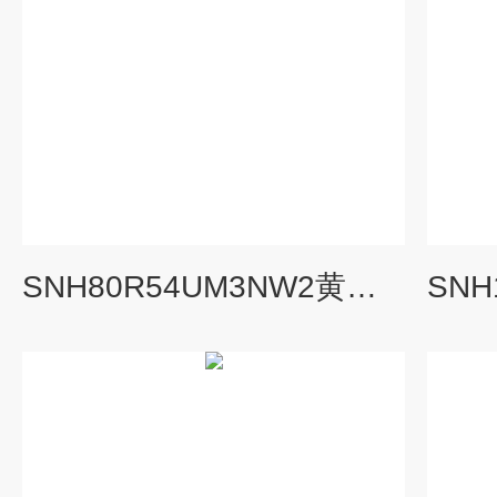
SNH80R54UM3NW2黄山螺杆泵燃油输送泵