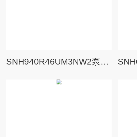
SNH940R46UM3NW2泵三螺杆泵