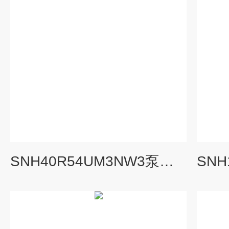
SNH40R54UM3NW3泵三螺杆泵