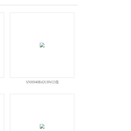
SNH940R42U8W23泵