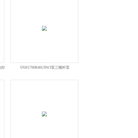
较好
SNH1700R46U8W3泵三螺杆泵