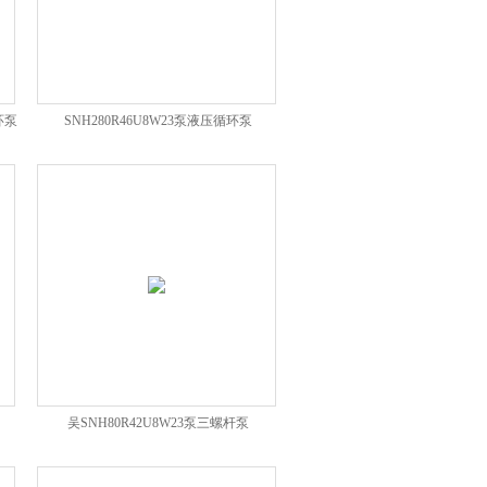
环泵
SNH280R46U8W23泵液压循环泵
吴SNH80R42U8W23泵三螺杆泵