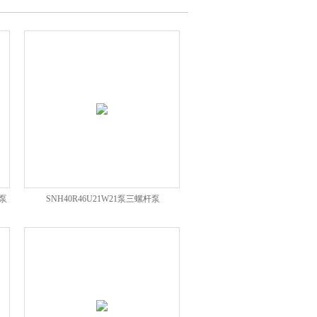
杆泵
SNH40R46U21W21泵三螺杆泵