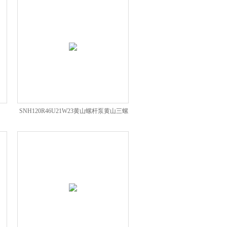
SNH120R46U21W23黄山螺杆泵黄山三螺
杆泵