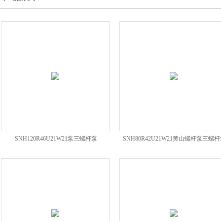
SNH120R46U21W21泵三螺杆泵
SNH80R42U21W21黄山螺杆泵三螺