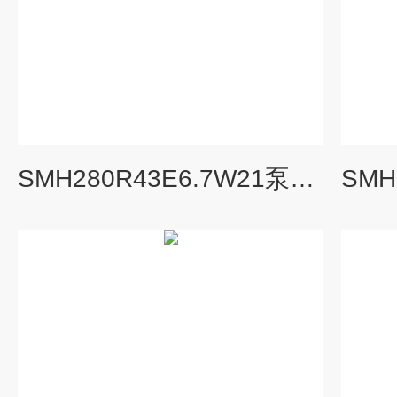
SMH280R43E6.7W21泵黄山三螺杆泵