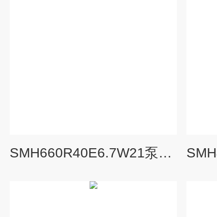
SMH660R40E6.7W21泵黄山地区螺杆泵